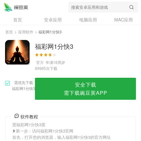
福彩网1分快3
首页
安卓应用
电脑应用
MAC应用
资讯
专题
设计奖
创意应用
首页
>
应用软件
>
福彩网1分快3
问答
福彩网1分快3
官方
年满16周岁
次下载
89985
需优先下载
安全下载
福彩网1分快3
需下载豌豆荚APP
软件教程
🈺福彩网1分快3🈺
❥第一步：访问福彩网1分快3官网
首先，打开您的浏览器，输入福彩网1分快3的官方网址