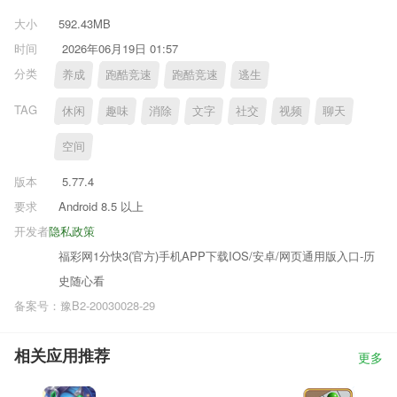
大小
592.43MB
时间
2026年06月19日 01:57
分类
养成
跑酷竞速
跑酷竞速
逃生
TAG
休闲
趣味
消除
文字
社交
视频
聊天
空间
版本
5.77.4
要求
Android 8.5 以上
开发者
隐私政策
福彩网1分快3(官方)手机APP下载IOS/安卓/网页通用版入口-历
史随心看
备案号：豫B2-20030028-29
相关应用推荐
更多