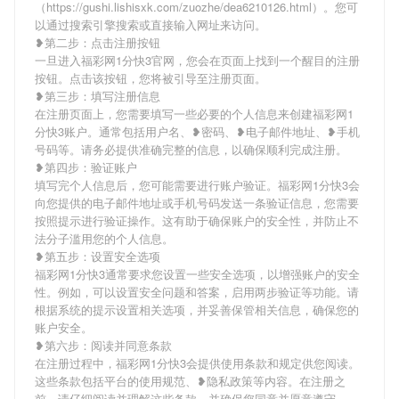
（https://gushi.lishisxk.com/zuozhe/dea6210126.html）。您可
以通过搜索引擎搜索或直接输入网址来访问。
❥第二步：点击注册按钮
一旦进入福彩网1分快3官网，您会在页面上找到一个醒目的注册
按钮。点击该按钮，您将被引导至注册页面。
❥第三步：填写注册信息
在注册页面上，您需要填写一些必要的个人信息来创建福彩网1
分快3账户。通常包括用户名、❥密码、❥电子邮件地址、❥手机
号码等。请务必提供准确完整的信息，以确保顺利完成注册。
❥第四步：验证账户
填写完个人信息后，您可能需要进行账户验证。福彩网1分快3会
向您提供的电子邮件地址或手机号码发送一条验证信息，您需要
按照提示进行验证操作。这有助于确保账户的安全性，并防止不
法分子滥用您的个人信息。
❥第五步：设置安全选项
福彩网1分快3通常要求您设置一些安全选项，以增强账户的安全
性。例如，可以设置安全问题和答案，启用两步验证等功能。请
根据系统的提示设置相关选项，并妥善保管相关信息，确保您的
账户安全。
❥第六步：阅读并同意条款
在注册过程中，福彩网1分快3会提供使用条款和规定供您阅读。
这些条款包括平台的使用规范、❥隐私政策等内容。在注册之
前，请仔细阅读并理解这些条款，并确保您同意并愿意遵守。