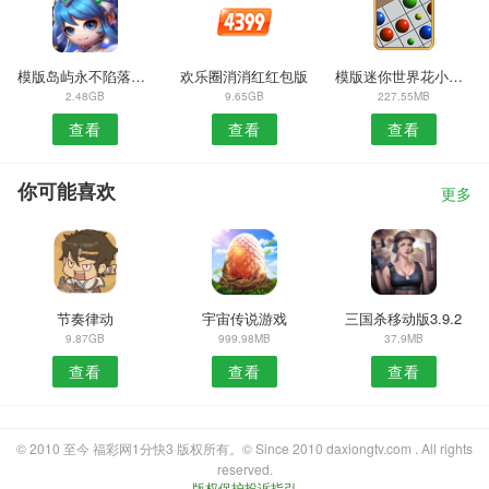
模版岛屿永不陷落游戏
欢乐圈消消红红包版
模版迷你世界花小楼的星光衣橱官网版
2.48GB
9.65GB
227.55MB
查看
查看
查看
你可能喜欢
更多
节奏律动
宇宙传说游戏
三国杀移动版3.9.2
9.87GB
999.98MB
37.9MB
查看
查看
查看
© 2010 至今 福彩网1分快3 版权所有。© Since 2010 daxiongtv.com . All rights
reserved.
版权保护投诉指引