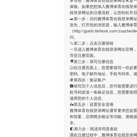
🥌导语：
雅博体育在线登录网址
🛬是
体验。如果您想加入
雅博体育在线登
线登录网址
的注册流程，让您轻松开
🚙第一步：访问雅博体育在线登录网
首先，打开您的浏览器，输入
雅博体
（http://gushi.lishisxk.com
问。
🔪第二步：点击注册按钮
一旦进入
雅博体育在线登录网址
官网，
导至注册页面。
🎥第三步：填写注册信息
🕞在注册页面上，您需要填写一些必
密码、电子邮件地址、手机号码等。
🍇第四步：验证账户
🏣填写完个人信息后，您可能需要进
机号码发送一条验证信息，您需要按
滥用您的个人信息。
🛵第五步：设置安全选项
雅博体育在线登录网址
通常要求您设
和答案，启用两步验证等功能。请根
全。
🌓第六步：阅读并同意条款
🈵在注册过程中，
雅博体育在线登录