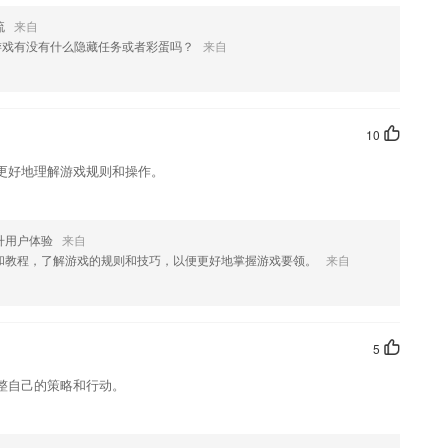
习记录更方便
流
来自
业务需求都能全方位满足
游戏有没有什么隐藏任务或者彩蛋吗？
来自
什么?
10
务
更好地理解游戏规则和操作。
升用户体验
来自
和教程，了解游戏的规则和技巧，以便更好地掌握游戏要领。
来自
如果您喜欢这款软件，您可以到应用商店进行打分评论，说出您的使用
修改。
5
整自己的策略和行动。