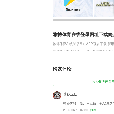
雅博体育在线登录网址下载简
雅博体育在线登录网址
APP,现在下载,新
雅博体育在线登录网址是一款传奇类的R
中玩家们能够感受到非常激烈的站的战斗
巅峰级的战斗，赶紧来体验一下吧!
网友评论
雅博体育在线登录网址软件特
1,软件可以帮助手机全面扫描文件，识
下载雅博体育在线
2,需要快速提升自己个人能力，才可以在
3,abcmouse儿童美语趣学堂腾讯微视
慕容玉信
官方版腾讯体育最新版本app腾讯会议企业a
神秘护符，提升幸运值，获取更多
频app2023腾讯会议手机版app捧塔游
部app黎明觉醒生机测试服腾讯野狐围棋
2026-06-19 02:30
推荐
版小猫爱消除单机最新版鸿图之下官方版手