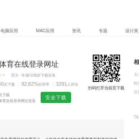
电脑应用
MAC应用
资讯
专题
设计奖
体育在线登录网址
大
官方
年满12周岁
下载安装
时
60
次下载
92.62%
好评率
3291
人评论
扫码打开当前页下载
分
先下载
安全下载
体育在线登录网址安装
T