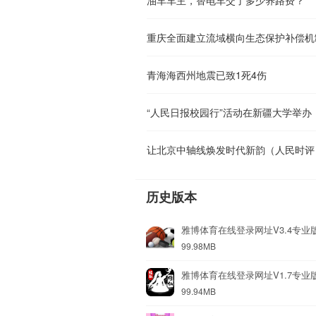
重庆全面建立流域横向生态保护补偿机
青海海西州地震已致1死4伤
“人民日报校园行”活动在新疆大学举办
让北京中轴线焕发时代新韵（人民时评
历史版本
雅博体育在线登录网址V3.4专业
99.98MB
雅博体育在线登录网址V1.7专业
99.94MB