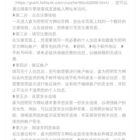
（https://gushi.lishisxk.com/zuozhe/90ccb2939.html）。您可以
通过搜索引擎搜索或直接输入网址来访问。
❥第二步：点击注册按钮
一旦进入森为照明官方网站官网，您会在页面上找到一个醒目的
注册按钮。点击该按钮，您将被引导至注册页面。
❥第三步：填写注册信息
在注册页面上，您需要填写一些必要的个人信息来创建森为照明
官方网站账户。通常包括用户名、❥密码、❥电子邮件地址、❥
手机号码等。请务必提供准确完整的信息，以确保顺利完成注
册。
❥第四步：验证账户
填写完个人信息后，您可能需要进行账户验证。森为照明官方网
站会向您提供的电子邮件地址或手机号码发送一条验证信息，您
需要按照提示进行验证操作。这有助于确保账户的安全性，并防
止不法分子滥用您的个人信息。
❥第五步：设置安全选项
森为照明官方网站通常要求您设置一些安全选项，以增强账户的
安全性。例如，可以设置安全问题和答案，启用两步验证等功
能。请根据系统的提示设置相关选项，并妥善保管相关信息，确
保您的账户安全。
❥第六步：阅读并同意条款
在注册过程中，森为照明官方网站会提供使用条款和规定供您阅
读。这些条款包括平台的使用规范、❥隐私政策等内容。在注册