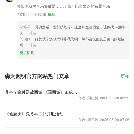
添加游戏内音乐播放器，让玩家可以自由选择背景音乐
2026-06-20 03:36
推荐
邹婷霭
：灵魂之戒，增加技能冷却速度和魔法回复，让你战斗更持
久！
来自
阎钧妹
：好想找个游戏大神带我飞啊，学不会技能真是菜鸟的烦恼
啊！
来自
更多回复
森为照明官方网站热门文章
更多
升科技拿神器战西游 《囧西游》加成之路
作者: 周纪腾 2026-06-20 08:15
《仙魔决》鬼斧神工服开服活动
作者: 柴云致 2026-06-20 07:08