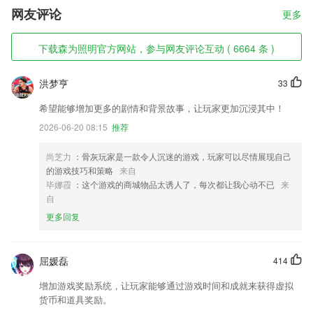
网友评论
更多
下载森为照明官方网站，参与网友评论互动 ( 6664 条 )
洪梦亨
33
希望能够增加更多的剧情和背景故事，让玩家更加沉浸其中！
2026-06-20 08:15
推荐
尚芝力
：骨灰玩家是一款令人沉迷的游戏，玩家可以尽情展现自己
的游戏技巧和策略
来自
毕娜霞
：这个游戏的商城物品太诱人了，每次都让我心动不已
来
自
更多回复
屈媛磊
414
增加游戏奖励系统，让玩家能够通过游戏时间和成就来获得虚拟
货币和道具奖励。