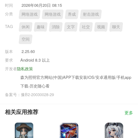
时间
2026年06月20日 08:15
分类
网络游戏
网络游戏
养成
射击游戏
TAG
休闲
趣味
消除
文字
社交
视频
聊天
空间
版本
2.25.60
要求
Android 8.3 以上
开发者
隐私政策
森为照明官方网站(中国)APP下载安装IOS/安卓通用版/手机app
下载-历史随心看
备案号：豫B2-20030028-29
相关应用推荐
更多