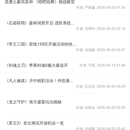
逆袭土豪高富帅 《唱吧炫舞》挑战殿堂
作者: 严家娅 2026-06-20 01:34
《石器联萌》森林洞窟开启 进阶系统突破极限
作者: 沈明钧 2026-06-20 02:16
《帝王三国》双线155区开服活动快快来领取礼包
作者: 吴海婕 2026-06-20 04:47
《剑魂之刃》苹果剑魂5服火爆追开
作者: 宇凤 2026-06-19 21:48
《凡人修真》月中精彩活动！伴您暑假快乐无限！
作者: 孔河仪 2026-06-20 06:09
《龙之守护》海天盛宴玩法揭秘
作者: 别锦达 2026-06-20 02:33
《君王3》首次测试开放职业一览
作者: 包雨颖 2026-06-20 05:42