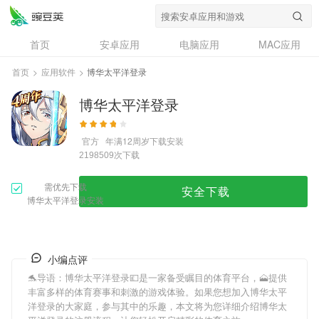
首页
安卓应用
电脑应用
MAC应用
资讯
专题
设计奖
创意应用
首页
>
应用软件
>
博华太平洋登录
问答
博华太平洋登录
官方
年满12周岁
下载安装
次下载
2198509
需优先下载
安全下载
博华太平洋登录安装
小编点评
🐬导语：
博华太平洋登录
💷是一家备受瞩目的体育平台，🗻提供
丰富多样的体育赛事和刺激的游戏体验。如果您想加入
博华太平
洋登录
的大家庭，参与其中的乐趣，本文将为您详细介绍
博华太