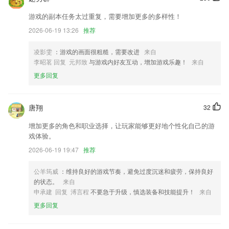
手机瘦身 深度清理
游戏的副本任务太过重复，需要增加更多的多样性！
提醒位置地点变更，精准获取优质内容
2026-06-19 13:26
推荐
酒店新增在线预订， 预订成功100%有房。
启用全新logo，鲸力用技术重新定义差旅管理
凌影雯
：游戏的画面很粗糙，需要改进
来自
李昭茗 回复 元邦致
与游戏内好友互动，增加游戏乐趣！
来自
】新增创建入口，制作更加便捷，设计如此简单！3分钟完成一张满意的
海报！
更多回复
联系我们
以上就是博华太平洋登录的介绍，如果您喜欢这款软件，您可以到应用商
唐翔
32
店进行打分评论，说出您的使用经历，以帮助我们更好的对产品进行优化
修改。
增加更多的角色和职业选择，让玩家能够更好地个性化自己的游
戏体验。
2026-06-19 19:47
推荐
公羊筠威
：维持良好的游戏节奏，避免过度沉迷和疲劳，保持良好
的状态。
来自
申承建 回复 溥言程
不要急于升级，慎选装备和技能提升！
来自
更多回复