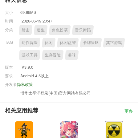
相关信息
大小
69.65MB
时间
2026-06-19 20:47
分类
射击
逃生
角色扮演
音乐舞蹈
TAG
动作冒险
休闲
休闲益智
卡牌策略
其它游戏
游戏工具
生存冒险
趣味
版本
V3.9.0
要求
Android 4.5以上
开发者
隐私政策
博华太平洋登录(中国)官方网站有限公司
相关应用推荐
更多