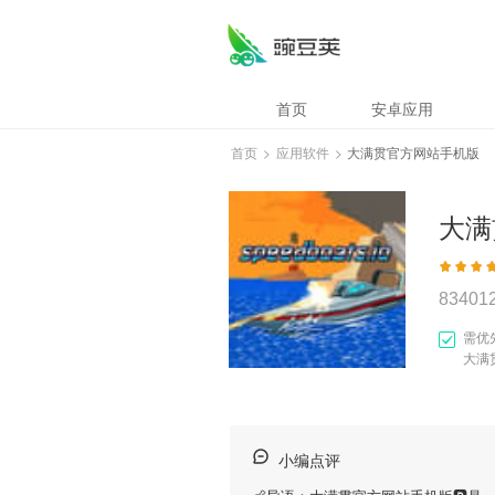
首页
安卓应用
首页
>
应用软件
>
大满贯官方网站手机版
大满
83401
需优
大满
小编点评