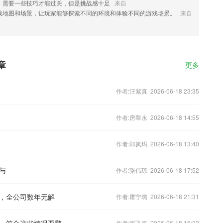
，需要一些技巧才能过关，但是挑战感十足
来自
戏地图和场景，让玩家能够探索不同的环境和体验不同的游戏场景。
来自
章
更多
作者:汪紫真 2026-06-18 23:35
作者:房翠永 2026-06-18 14:55
作者:郎岚玛 2026-06-18 13:40
与
作者:骆伟琼 2026-06-18 17:52
，全公司数年无解
作者:屠宁璐 2026-06-18 21:31
恶心呕吐、睁眼就晕？这种病越来越多，符合这些情况要警惕→
作者:韦飞嘉 2026-06-18 16:22