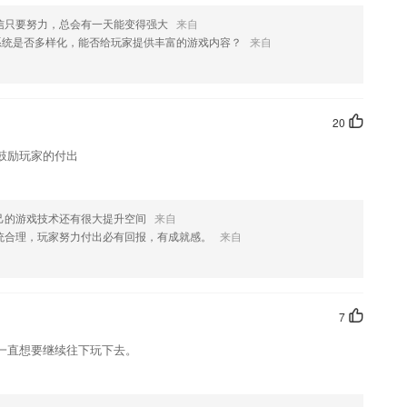
信只要努力，总会有一天能变得强大
来自
系统是否多样化，能否给玩家提供丰富的游戏内容？
来自
如果您喜欢这款软件，您可以到应用商店进行打分评论，说出您的使用
修改。
20
鼓励玩家的付出
己的游戏技术还有很大提升空间
来自
统合理，玩家努力付出必有回报，有成就感。
来自
7
一直想要继续往下玩下去。