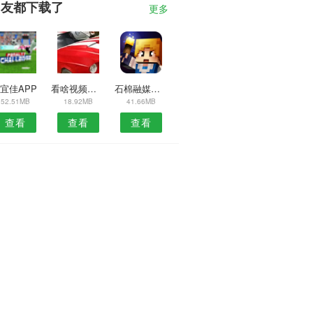
朋友都下载了
更多
U宜佳APP
看啥视频安卓版
石棉融媒安卓版
52.51MB
18.92MB
41.66MB
查看
查看
查看