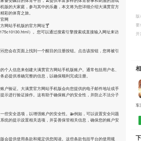
一家备受瞩目的体育平台，🍌提供丰富多样的体育赛事和刺激的游戏
手机版
的大家庭，参与其中的乐趣，本文将为您详细介绍
大满贯官方
启精彩的体育之旅。
版
版官网
要
官方网站手机版
的官方网址🍸
m/zuozhe/6175c10130.html）。您可以通过搜索引擎搜索或直接输入网址来访
开
🆚您会在页面上找到一个醒目的注册按钮。点击该按钮，您将被引
要的个人信息来创建
大满贯官方网站手机版
账户。通常包括用户名、
请务必提供准确完整的信息，以确保顺利完成注册。
行账户验证。
大满贯官方网站手机版
会向您提供的电子邮件地址或手
照提示进行验证操作。这有助于确保账户的安全性，并防止不法分子
一些安全选项，以增强账户的安全性。🚁例如，可以设置安全问题
据系统的提示设置相关选项，并妥善保管相关信息，确保您的账户安
机版
会提供使用条款和规定供您阅读。这些条款包括平台的使用规