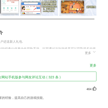
介
用户还送新人礼包.
利的经典仙侠类动作冒险手游，玩家通过这款游戏是可以获取很多的资
更多
，而且玩家提升等级也是可以获取大量的升级礼包，玩家可以通过这些
色
更多
机驾驶员考试中的疑问一搜便知,更支持语音和拍照搜题。
站手机版参与网友评论互动 ( 323 条 )
根据设备屏幕大小自动排版，提供舒适的阅读体验
464
展示在平台里，用户能够快速的进行使用；
家的经验，提高自己的游戏技能。
省时，生活不愁）