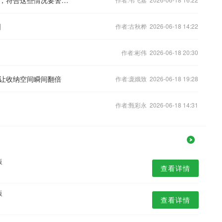
国
作者:古秋桦 2026-06-18 14:22
作者:彬伟 2026-06-18 20:30
让收纳空间瞬间翻倍
作者:庞娥致 2026-06-18 19:28
作者:甄彩永 2026-06-18 14:31
版
查看详情
版
查看详情