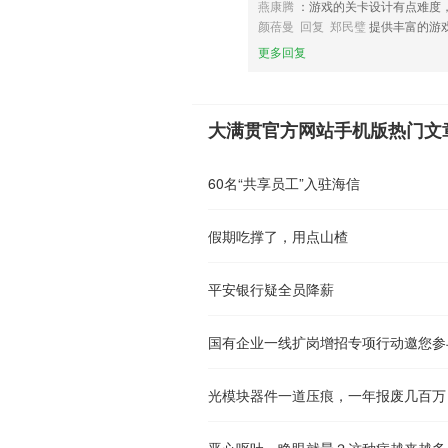
燕康腾
：游戏的关卡设计有点难度
颜蓓曼 回复 郑民璧
提供丰富的游
更多回复
大满贯官方网站手机版热门文
60名“共享员工”入驻海信
假期吃撑了，用点山楂
平安银行疑全员降薪
国有企业一线扩岗增招专项行动邀您参
光模块器件一道压痕，一年报废几百万