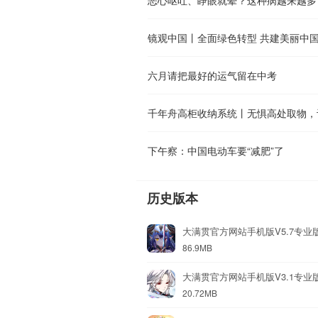
镜观中国丨全面绿色转型 共建美丽中
六月请把最好的运气留在中考
千年舟高柜收纳系统丨无惧高处取物，
下午察：中国电动车要“减肥”了
历史版本
大满贯官方网站手机版V5.7专业
86.9MB
大满贯官方网站手机版V3.1专业
20.72MB