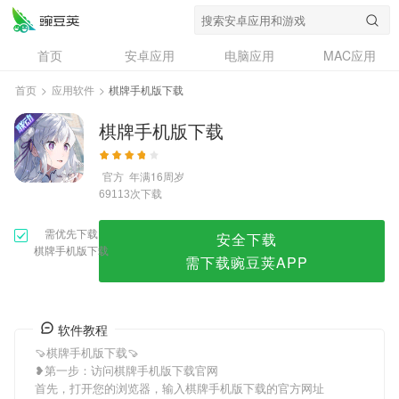
棋牌手机版下载
首页
安卓应用
电脑应用
MAC应用
资讯
专题
设计奖
创意应用
首页
>
应用软件
>
棋牌手机版下载
问答
棋牌手机版下载
官方
年满16周岁
次下载
69113
需优先下载
安全下载
棋牌手机版下载
需下载豌豆荚APP
软件教程
🍠棋牌手机版下载🍠
❥第一步：访问棋牌手机版下载官网
首先，打开您的浏览器，输入棋牌手机版下载的官方网址