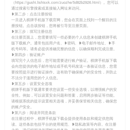
（https://gushi.lishisxk.com/zuozhe/5d82b2926.html）。您可以
通过搜索引擎搜索或直接输入网址来访问。
❥第二步：点击注册按钮
一旦进入棋牌手机版下载官网，您会在页面上找到一个醒目的注
册按钮。点击该按钮，您将被引导至注册页面。
❥第三步：填写注册信息
在注册页面上，您需要填写一些必要的个人信息来创建棋牌手机
版下载账户。通常包括用户名、❥密码、❥电子邮件地址、❥手
机号码等。请务必提供准确完整的信息，以确保顺利完成注册。
❥第四步：验证账户
填写完个人信息后，您可能需要进行账户验证。棋牌手机版下载
会向您提供的电子邮件地址或手机号码发送一条验证信息，您需
要按照提示进行验证操作。这有助于确保账户的安全性，并防止
不法分子滥用您的个人信息。
❥第五步：设置安全选项
棋牌手机版下载通常要求您设置一些安全选项，以增强账户的安
全性。例如，可以设置安全问题和答案，启用两步验证等功能。
请根据系统的提示设置相关选项，并妥善保管相关信息，确保您
的账户安全。
❥第六步：阅读并同意条款
在注册过程中，棋牌手机版下载会提供使用条款和规定供您阅
读。这些条款包括平台的使用规范、❥隐私政策等内容。在注册
之前，请仔细阅读并理解这些条款，并确保您同意并愿意遵守。