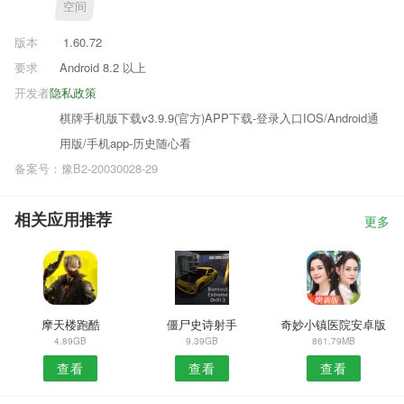
空间
版本
1.60.72
要求
Android 8.2 以上
开发者
隐私政策
棋牌手机版下载v3.9.9(官方)APP下载-登录入口IOS/Android通
用版/手机app-历史随心看
备案号：豫B2-20030028-29
相关应用推荐
更多
摩天楼跑酷
僵尸史诗射手
奇妙小镇医院安卓版
4.89GB
9.39GB
861.79MB
查看
查看
查看