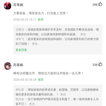
苏青婉
398
力量装备，增加攻击力，打击敌人无情！
2026-06-20 16:17
推荐
文毅功
：游戏的更新和维护非常及时，开发团队不断优化游戏，增
加新的内容和功能，让玩家保持新鲜感和兴奋感。
来自
堵有飞
：提供更多的游戏奖励和福利，让玩家感受到自己的努力得
到了回报！
来自
更多回复
郑素枫
338
稀有法师魔法书，增加法力值和法术致命一击几率！
2026-06-20 06:28
推荐
师弘哲
：增加游戏内的养成元素，如宠物、庄园等，让玩家能够体
验到更多的游戏乐趣和成长感。 ！
来自
嵇光会
：这个游戏的PVP模式真是太刺激了，每一场对战都令人兴
奋不已！
来自