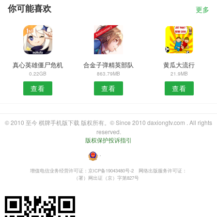
你可能喜欢
更多
真心英雄僵尸危机
合金子弹精英部队
黄瓜大流行
0.22GB
863.79MB
21.9MB
查看
查看
查看
© 2010 至今 棋牌手机版下载 版权所有。© Since 2010 daxiongtv.com . All rights
reserved.
版权保护投诉指引
・
增值电信业务经营许可证：京ICP备19043480号-2
网络出版服务许可证：
（署）网出证（京）字第827号