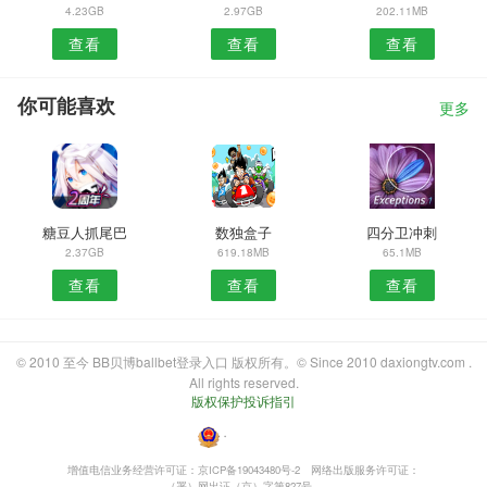
4.23GB
2.97GB
202.11MB
查看
查看
查看
你可能喜欢
更多
糖豆人抓尾巴
数独盒子
四分卫冲刺
2.37GB
619.18MB
65.1MB
查看
查看
查看
© 2010 至今 BB贝博ballbet登录入口 版权所有。© Since 2010 daxiongtv.com .
All rights reserved.
版权保护投诉指引
・
增值电信业务经营许可证：京ICP备19043480号-2
网络出版服务许可证：
（署）网出证（京）字第827号