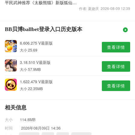
平民武神推荐《太极熊猫》新版狐仙进化论下篇
作者: 夏婕庆 2026-08-09 12:39
BB贝博ballbet登录入口历史版本
6.606.275 V最新版
查看详情
大小 25.69
3.18.510 V最新版
查看详情
大小 57.9MB
1.622.479 V最新版
查看详情
大小 22.35MB
相关信息
大小
114.8MB
时间
2026年08月09日 14:36