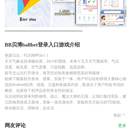
BB贝博ballbet登录入口游戏介绍
更新日志：FLV2MPGv1.1
天天气象信息准确全面，24小时预报、未来十五天天气预报等。气压、
湿度、能见度、空气质量、污染指数、温度趋势、
新手怎么玩打开便当，将烹饪好的美食都按照喜好和规律；
机锋下载集软件发布、搜索、安装于一体，用户可以轻松获得大量精心挑
选的Android应用、游戏、主题和多媒体内容，既省去了用户到处寻找的
麻烦，也获得了程序品质和安全性的保证。
玩法说明欢迎来到防御塔、战士、魔法大师的王国，让我们集结军队，建
立防御系统保卫基地，准备一场充满动作、冒险和无尽娱乐的TD游戏。
移动惠生活，用移动，会生活
收起
网友评论
更多