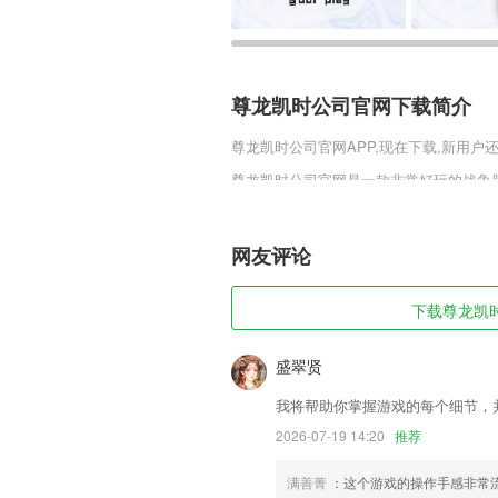
尊龙凯时公司官网下载简介
尊龙凯时公司官网
APP,现在下载,新用户
尊龙凯时公司官网是一款非常好玩的战争
战役，你要去参加很多战役，这些战役都
个炮火连天，战争纷乱的世界吧。
网友评论
尊龙凯时公司官网软件特色
1,及时更好的知晓不同的入睡方式,用户
下载尊龙凯时
2,一键扫描，方便快捷操作；
3,直接在手机上设置账号信息，好用又方
盛翠贤
4,签约居民管理:通过在线咨询,为患者解
我将帮助你掌握游戏的每个细节，
5,恢复后图片直接显示在本地图片的专用
2026-07-19 14:20
推荐
6,全新版本
满善菁
：这个游戏的操作手感非常
尊龙凯时公司官网软件优势