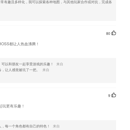
您喜欢这款软件，您可以到应用商店进行打分评论，说出您的使用经
常有趣且多样化，我可以探索各种地图，与其他玩家合作或对抗，完成各
改。
80
OSS都让人热血沸腾！
，可以和朋友一起享受游戏的乐趣！
来自
备，让人感觉被坑了一把。
来自
9
起玩更有乐趣！
人，每一个角色都有自己的特色！
来自