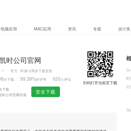
电脑应用
MAC应用
资讯
专题
设计奖
凯时公司官网
大
官方
年满12周岁
下载安装
时
99
次下载
99.39%
好评率
920
人评论
扫码打开当前页下载
分
先下载
安全下载
凯时公司官网安装
T