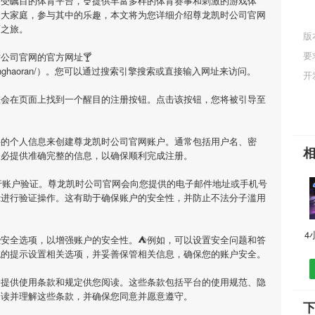
受瞩目的体育平台，🍨提供丰富多样的体育赛事和刺激的游戏体
的大家庭，参与其中的乐趣，本文将为您详细介绍
尊龙凯时公司官网
育之旅。
版
网
要
时公司官网
的官方网址🍸
om/shici/menghaoran/）。您可以通过搜索引擎搜索或直接输入网址来访问。
开
您会在页面上找到一个醒目的注册按钮。点击该按钮，您将被引导至
要的个人信息来创建
尊龙凯时公司官网
账户。通常包括用户名、密
务必提供准确完整的信息，以确保顺利完成注册。
行账户验证。
尊龙凯时公司官网
会向您提供的电子邮件地址或手机号
示进行验证操作。这有助于确保账户的安全性，并防止不法分子滥用
4
安全选项，以增强账户的安全性。⛺️例如，可以设置安全问题和答
统的提示设置相关选项，并妥善保管相关信息，确保您的账户安全。
会提供使用条款和规定供您阅读。这些条款包括平台的使用规范、隐
阅读并理解这些条款，并确保您同意并愿意遵守。