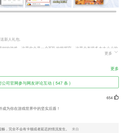
还送新人礼包.
题材的游戏，这里你会是一个军队的指挥官，这里会有很多大大小小的
更多
会给你带来收益，每次的战争都是非常的刺激的震撼的，来感受一下这
更多
提升自己的睡眠质量也会更高效
公司官网参与网友评论互动 ( 547 条 )
便。
654
答疑问,进行健康干预及健康宣教;
并成为你在游戏世界中的坚实后盾！
文件夹，方便查看。
流畅，完全不会有卡顿或者延迟的情况发生。
来自