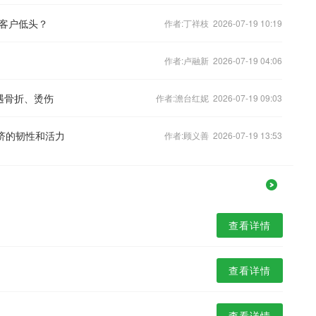
客户低头？
作者:丁祥枝 2026-07-19 10:19
作者:卢融新 2026-07-19 04:06
遇骨折、烫伤
作者:澹台红妮 2026-07-19 09:03
济的韧性和活力
作者:顾义善 2026-07-19 13:53
查看详情
查看详情
查看详情