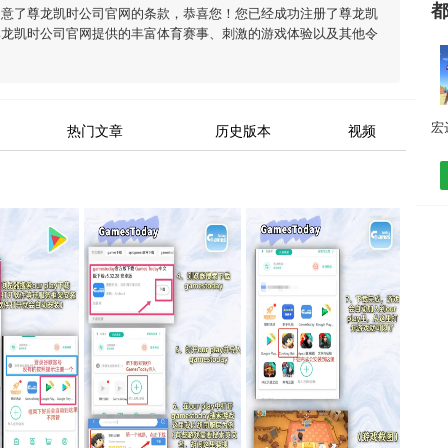
同意了
尊龙凯时公司官网
的条款，恭喜您！您已经成功注册了尊龙凯
尊龙凯时公司官网
提供的丰富体育赛事、刺激的游戏体验以及其他令
热门文章
历史版本
视频