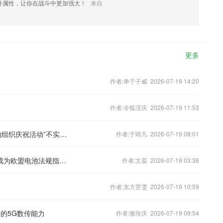
升属性，让你在战斗中更加强大！
来自
更多
作者:单于子威 2026-07-19 14:20
作者:令狐滢庆 2026-07-19 11:53
西安莲湖警方：一男子编发“跨年夜多地组织庆祝活动”不实信息被处罚
作者:于晴凡 2026-07-19 08:01
专业资质护航电池出海 SGS 正式获批成为欧盟电池法规指定公告机构
作者:文荔 2026-07-19 03:38
作者:东方罡雯 2026-07-19 10:59
0的5G数传能力
作者:骆珍庆 2026-07-19 09:54