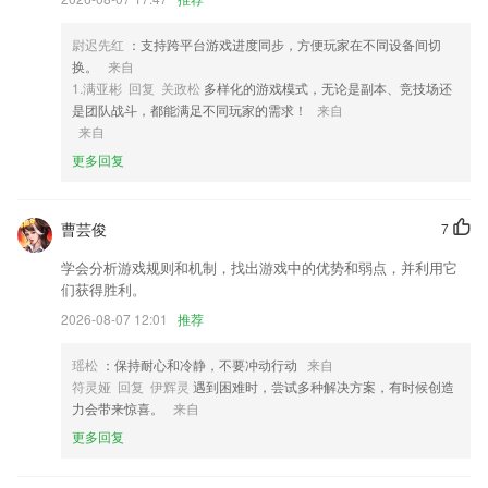
时它就像是你身体的一部分，操作流畅顺手，无所不至。
4,全面满足数字化校园需求，支持管、教、学、考、评全过程。
尉迟先红
：支持跨平台游戏进度同步，方便玩家在不同设备间切
换。
来自
5,提供了本地圈子论坛，可以在线与其他网友互动聊天，一起畅谈生活趣
1.满亚彬 回复 关政松
多样化的游戏模式，无论是副本、竞技场还
事。
是团队战斗，都能满足不同玩家的需求！
来自
6,我的设备,查看绑定的设备
来自
更多回复
ob·欧宝电竞·软件优势
1.翻转卡片：其表现形式为根据听到的语音，在4张卡片中挑选出正确的
卡片。
曹芸俊
7
2.【便捷】在线直播互动教学,足不出户体验沉浸式学习.高清录播课程,离
学会分析游戏规则和机制，找出游戏中的优势和弱点，并利用它
线缓存可随时随地自由学习.
们获得胜利。
3.撤销推送的功能非常人性化，便于教师及时撤销相应推送内容；
2026-08-07 12:01
推荐
4.】通过智能语音技术自动对英语口语发音水平进行评价、定位发音错
瑶松
：保持耐心和冷静，不要冲动行动
来自
误、发音缺陷。来测一测你能得100分吗？
符灵娅 回复 伊辉灵
遇到困难时，尝试多种解决方案，有时候创造
5.提供更为创新的课堂教育方式，这些视频课程都能在线观看
力会带来惊喜。
来自
6.并经过了反复的校对和修正，在发音、咬字以及情感上达到高度统一，
更多回复
给孩子最好的课文诵读体验。
ob·欧宝电竞·更新了什么?