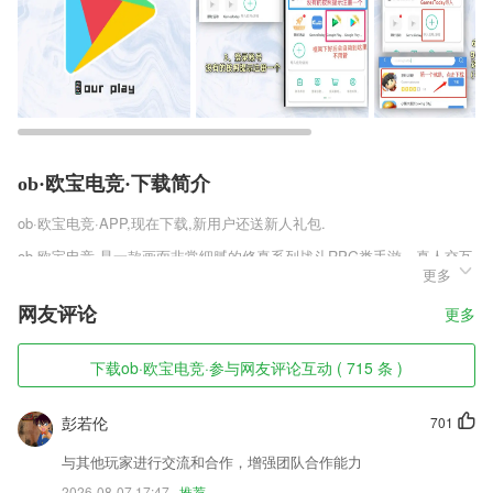
ob·欧宝电竞·下载简介
ob·欧宝电竞·
APP,现在下载,新用户还送新人礼包.
ob·欧宝电竞·是一款画面非常细腻的修真系列战斗RPG类手游，真人交互
更多
收割无限快感，加入震撼公会之中，携手夺宝试炼到底，限定皮肤解锁，
灵活指尖操作，玩起来无比的刺激哦。三界梦幻世界，美腻高清地图，里
网友评论
更多
面充满危机，仗剑冒险一路惊险不停，掉落极品装备，挂机也能拿经验。
ob·欧宝电竞·软件特色
下载ob·欧宝电竞·参与网友评论互动 ( 715 条 )
1,可以关注收藏自己喜欢的内容，系统会根据用户的喜好来进行推荐。
彭若伦
701
2,社保贷款、公积金贷款、车抵贷款、房抵贷款、芝麻信用贷款、企业主
贷款等。
与其他玩家进行交流和合作，增强团队合作能力
3,完美的人机工程设计，MINO的设计根据人体身形细节精心调整，骑行
2026-08-07 17:47
推荐