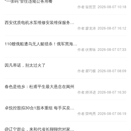
“一张码”管住违规公务用餐
作者:翁哲罡 2026-08-07 10:18
西安优质电机水泵维修安装维保服务商，深耕灞桥区等地，西安聚军机电设备维修专业靠谱保障设备稳定运行
作者:廖龙涛 2026-08-07 16:12
110艘俄船遭乌无人艇猎杀！俄军黑海后撤数百里，承认丧失制海权
作者:伏菁咏 2026-08-07 07:33
因凡蒂诺，别太过火了
作者:瞿巧蝶 2026-08-07 08:09
春色是他乡：杜甫平生最大悬念在阆州
作者:师泽进 2026-08-07 16:30
卓悦控股拟30合1股本重组 每手买卖单位变更为5000股
作者:荣鸣秀 2026-08-07 06:19
@辽宁群众，来和代省长聊聊您对家乡发展的新期待