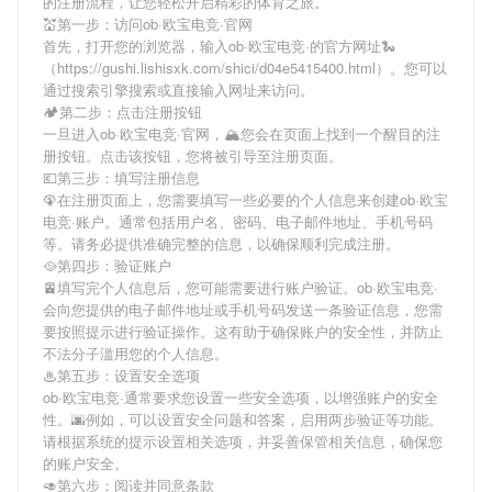
的注册流程，让您轻松开启精彩的体育之旅。
💒第一步：访问ob·欧宝电竞·官网
首先，打开您的浏览器，输入
ob·欧宝电竞·
的官方网址🐍
（https://gushi.lishisxk.com/shici/d04e5415400.html）。您可以
通过搜索引擎搜索或直接输入网址来访问。
🏕第二步：点击注册按钮
一旦进入
ob·欧宝电竞·
官网，🏔您会在页面上找到一个醒目的注
册按钮。点击该按钮，您将被引导至注册页面。
💶第三步：填写注册信息
🦚在注册页面上，您需要填写一些必要的个人信息来创建
ob·欧宝
电竞·
账户。通常包括用户名、密码、电子邮件地址、手机号码
等。请务必提供准确完整的信息，以确保顺利完成注册。
🥘第四步：验证账户
🚈填写完个人信息后，您可能需要进行账户验证。
ob·欧宝电竞·
会向您提供的电子邮件地址或手机号码发送一条验证信息，您需
要按照提示进行验证操作。这有助于确保账户的安全性，并防止
不法分子滥用您的个人信息。
♨第五步：设置安全选项
ob·欧宝电竞·
通常要求您设置一些安全选项，以增强账户的安全
性。🌆例如，可以设置安全问题和答案，启用两步验证等功能。
请根据系统的提示设置相关选项，并妥善保管相关信息，确保您
的账户安全。
🥑第六步：阅读并同意条款