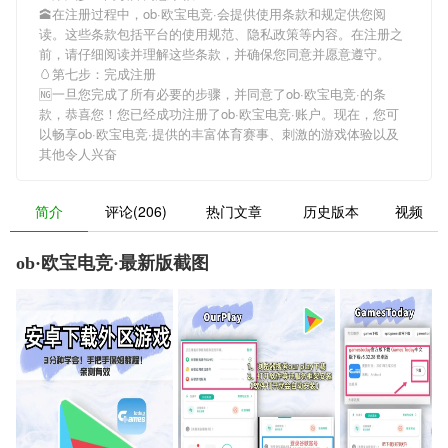
🕋在注册过程中，
ob·欧宝电竞·
会提供使用条款和规定供您阅
读。这些条款包括平台的使用规范、隐私政策等内容。在注册之
前，请仔细阅读并理解这些条款，并确保您同意并愿意遵守。
🥚第七步：完成注册
🆖一旦您完成了所有必要的步骤，并同意了
ob·欧宝电竞·
的条
款，恭喜您！您已经成功注册了ob·欧宝电竞·账户。现在，您可
以畅享
ob·欧宝电竞·
提供的丰富体育赛事、刺激的游戏体验以及
其他令人兴奋
简介
评论(206)
热门文章
历史版本
视频
ob·欧宝电竞·最新版截图