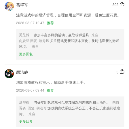
葛翠军
893
新增摇一摇叫车功能。
注意游戏中的经济管理，合理使用金币和资源，避免过度花费。
车主找货模块新增货运里程距离
2026-08-07 12:47
推荐
优化补换领牌证满分学习审验教育等业务的操作流程
奚芝烁
：参加丰富多样的活动，赢取珍稀道具
来自
大大们可以新建喜欢的话题啦，发表时也可以选择多个话题增加帖子的曝
向姣羽 回复 堵秀风
关注游戏更新和版本变化，及时适应新的游戏
光哟，快来和同好们大声BB吧
环境。
来自
修复了子订单补货详情没显示”送达客户”bug
更多回复
【文字】文字模板支持文字Diy字体样式颜色
联系我们
颜洁静
3
以上就是ob·欧宝电竞·的介绍，如果您喜欢这款软件，您可以到应用商店
进行打分评论，说出您的使用经历，以帮助我们更好的对产品进行优化修
增加游戏教程和提示，帮助新手快速上手。
改。
2026-08-07 09:44
推荐
洪华榕
：与好友组队游戏可以增加游戏的趣味性和互动性。
来自
胥炎 回复 胡浩可
游戏的竞技系统公平公正，不会让玩家感到被虐
待。
来自
更多回复