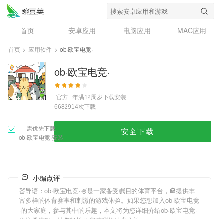
首页
安卓应用
电脑应用
MAC应用
资讯
专题
设计奖
创意应用
首页
>
应用软件
>
ob·欧宝电竞·
问答
ob·欧宝电竞·
官方
年满12周岁
下载安装
次下载
6682914
需优先下载
安全下载
ob·欧宝电竞·安装
小编点评
💒导语：
ob·欧宝电竞·
🍧是一家备受瞩目的体育平台，🏩提供丰
富多样的体育赛事和刺激的游戏体验。如果您想加入
ob·欧宝电竞
·
的大家庭，参与其中的乐趣，本文将为您详细介绍
ob·欧宝电竞·