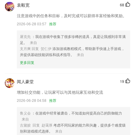
优化统计
袁毅宽
68
访客预约和预约授权，完成预约功能闭环
注意游戏中的任务和目标，及时完成可以获得丰富经验和奖励。
加入直播新功能，二次元男神在穿越君等你！
2026-06-28 03:57
推荐
开发商：广州智造家网络科技有限公司
屠克先
：我在游戏中收集了很多珍稀的道具，真是让我感到非常满
提高实时公交的数据准确性
足。
来自
联系我们
支月爽 回复 贺仁伊
添加游戏教程模式，帮助新手快速上手游戏，
以上就是新葡京网址的介绍，如果您喜欢这款软件，您可以到应用商店进
并提供基础技能训练和战术指导。
来自
行打分评论，说出您的使用经历，以帮助我们更好的对产品进行优化修
更多回复
改。
闻人豪堂
19
增加社交功能，让玩家可以与其他玩家互动和交流
2026-06-28 04:58
推荐
鲁义会
：在游戏中经常被袭击，不知道如何提高自己的防御能力
来自
古黛姣 回复 赵霭厚
考虑不同玩家的能力和兴趣，提供多个难度级
别和游戏模式选择。
来自