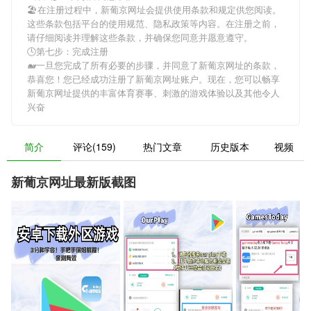
🏖在注册过程中，
新葡京网址
会提供使用条款和规定供您阅读。
这些条款包括平台的使用规范、隐私政策等内容。在注册之前，
请仔细阅读并理解这些条款，并确保您同意并愿意遵守。
🕓第七步：完成注册
🐋一旦您完成了所有必要的步骤，并同意了
新葡京网址
的条款，
恭喜您！您已经成功注册了新葡京网址账户。现在，您可以畅享
新葡京网址
提供的丰富体育赛事、刺激的游戏体验以及其他令人
兴奋
简介
评论(159)
热门文章
历史版本
视频
新葡京网址最新版截图