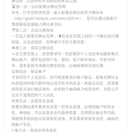
册流程，让您轻松开启精彩的体育之旅。
🛣第一步：访问新葡京网址官网
首先，打开您的浏览器，输入
新葡京网址
的官方网址🛬
（http://gushi.lishisxk.com/shici/22314/）。您可以通过搜索引
擎搜索或直接输入网址来访问。
🧑第二步：点击注册按钮
一旦进入
新葡京网址
官网，🌗您会在页面上找到一个醒目的注册
按钮。点击该按钮，您将被引导至注册页面。
⛺️第三步：填写注册信息
🍠在注册页面上，您需要填写一些必要的个人信息来创建
新葡京
网址
账户。通常包括用户名、密码、电子邮件地址、手机号码
等。请务必提供准确完整的信息，以确保顺利完成注册。
🙅第四步：验证账户
🥬填写完个人信息后，您可能需要进行账户验证。
新葡京网址
会
向您提供的电子邮件地址或手机号码发送一条验证信息，您需要
按照提示进行验证操作。这有助于确保账户的安全性，并防止不
法分子滥用您的个人信息。
🦋第五步：设置安全选项
新葡京网址
通常要求您设置一些安全选项，以增强账户的安全
性。🕸例如，可以设置安全问题和答案，启用两步验证等功能。
请根据系统的提示设置相关选项，并妥善保管相关信息，确保您
的账户安全。
✂第六步：阅读并同意条款