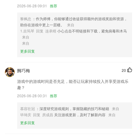
2026-06-28 09:01
推荐
4,成长记录
5,运动侦测: 在触发后可以通过邮件和推送自动报警，为您节省流量；
黎枫忠
：作为师傅，你能够通过收徒获得额外的游戏奖励和资源，
6,自定义水印内容：地点修改、心情编辑，你的水印你说了算；
助你在游戏中更上一层楼。
来自
1.吉筠琴 回复 连承晴
小心点击不明链接和下载，避免病毒和木马
新葡京网址软件优势
来自
来自
1.在线查看带来的知识点讲解内容，同步学习考点知识。
更多回复
2.授课外教均来自北美，纯正发音输入，让孩子发音更接近英语母语国
家;
3.2，大家可以将更适合自己的教材和资源自由化的选择出来。
阙巧梅
20
4.·该软件的操作界面美观，功能强大且实用；
游戏中的游戏时间是否充足，能否让玩家持续投入并享受游戏乐
趣？
5.能够让孩子在有趣的氛围之中学会钢琴，在手机上即可轻松练习钢琴，
随时随地都能弹奏一曲
2026-06-28 00:31
推荐
6.所有的知识内容都是十分丰富的，而且涵盖的知识内容是十分完整齐全
慕容壮冠
：深度研究游戏规则，掌握隐藏的技巧和秘籍
来自
的。
毕琦庆 回复 房成昌
关注游戏更新，及时了解新内容
来自
新葡京网址更新了什么?
更多回复
增加‘新书’频道，新增作者个人页面