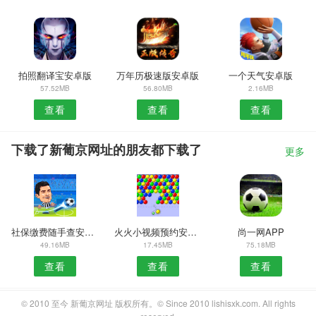
拍照翻译宝安卓版
万年历极速版安卓版
一个天气安卓版
57.52MB
56.80MB
2.16MB
查看
查看
查看
下载了新葡京网址的朋友都下载了
更多
社保缴费随手查安卓版
火火小视频预约安卓版
尚一网APP
49.16MB
17.45MB
75.18MB
查看
查看
查看
© 2010 至今 新葡京网址 版权所有。© Since 2010 lishisxk.com. All rights