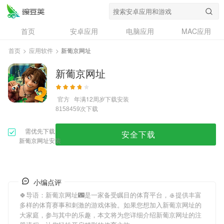
首页
安卓应用
电脑应用
MAC应用
资讯
专题
设计奖
创意应用
首页
>
应用软件
>
新葡京网址
问答
新葡京网址
官方
年满12周岁
下载安装
次下载
8158459
需优先下载
安全下载
新葡京网址安装
小编点评
🍀导语：
新葡京网址
🌃是一家备受瞩目的体育平台，🥌提供丰富
多样的体育赛事和刺激的游戏体验。如果您想加入
新葡京网址
的
大家庭，参与其中的乐趣，本文将为您详细介绍
新葡京网址
的注