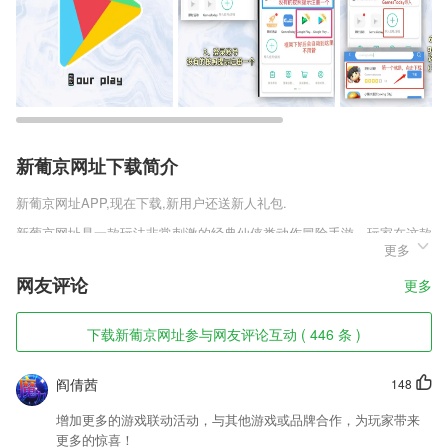
新葡京网址下载简介
新葡京网址
APP,现在下载,新用户还送新人礼包.
新葡京网址是一款玩法非常刺激的经典仙侠类动作冒险手游，玩家在这款
更多
游戏中是可以强化装备的，而且玩家强化装备是不需要消耗金币的，有些
仙侠游戏强化装备就需要材料和金币，我们这款游戏就只需要材料，金币
网友评论
更多
是可以用到其他的地方。
新葡京网址软件特色
下载新葡京网址参与网友评论互动 ( 446 条 )
1,精彩的职场课程，帮助你找到适合自己职业路径的同时，提升你的职场
竞争力，助你轻松笑傲职场。
阎倩茜
148
2,你可以随时开启病毒查杀，系统自动扫描清除病毒数据
增加更多的游戏联动活动，与其他游戏或品牌合作，为玩家带来
3,【AI打分 练琴效果一目了然】
更多的惊喜！