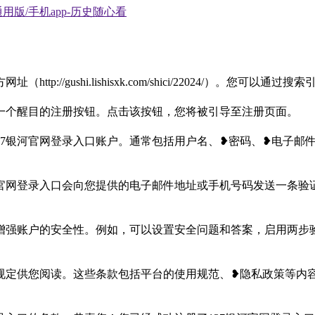
://gushi.lishisxk.com/shici/22024/）。您可
到一个醒目的注册按钮。点击该按钮，您将被引导至注册页面。
37银河官网登录入口账户。通常包括用户名、❥密码、❥电子邮
河官网登录入口会向您提供的电子邮件地址或手机号码发送一条
以增强账户的安全性。例如，可以设置安全问题和答案，启用两
和规定供您阅读。这些条款包括平台的使用规范、❥隐私政策等内