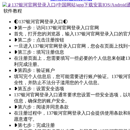
软件教程
🌓137银河官网登录入口🌓
❥第一步：访问137银河官网登录入口官网
首先，打开您的浏览器，输入137银河官网登录入口的官方网址（http
❥第二步：点击注册按钮
一旦进入137银河官网登录入口官网，您会在页面上找
❥第三步：填写注册信息
在注册页面上，您需要填写一些必要的个人信息来创建1
利完成注册。
❥第四步：验证账户
填写完个人信息后，您可能需要进行账户验证。137银
全性，并防止不法分子滥用您的个人信息。
❥第五步：设置安全选项
137银河官网登录入口通常要求您设置一些安全选项，
信息，确保您的账户安全。
❥第六步：阅读并同意条款
在注册过程中，137银河官网登录入口会提供使用条款
愿意遵守。
❥第七步：完成注册