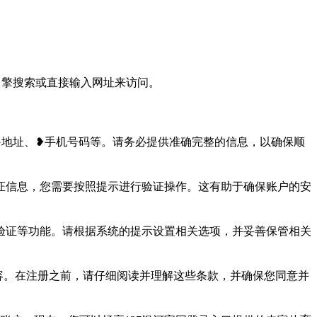
以通过搜索引擎搜索或直接输入网址来访问。
件地址、❥手机号码等。请务必提供准确完整的信息，以确保顺
验证信息，您需要按照提示进行验证操作。这有助于确保账户的安
步验证等功能。请根据系统的提示设置相关选项，并妥善保管相关
容。在注册之前，请仔细阅读并理解这些条款，并确保您同意并