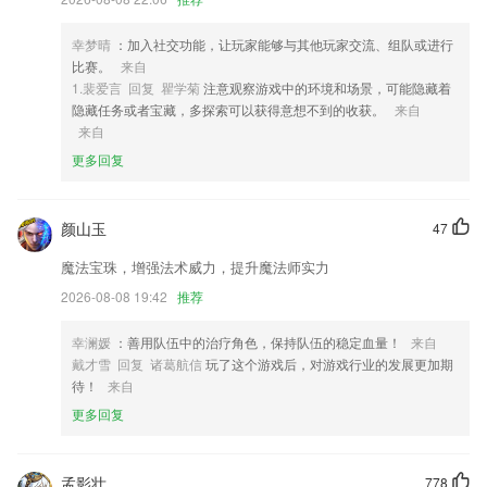
4,自助式去还车——全程自助式服务，2265用户可选择就近站点取车、还
车，分时租赁——计费方式灵活，支持以时长和里程计费，长短租——支
幸梦晴
：加入社交功能，让玩家能够与其他玩家交流、组队或进行
持灵活多变的长短租套餐服务
比赛。
来自
1.裴爱言 回复 瞿学菊
注意观察游戏中的环境和场景，可能隐藏着
5,闲暇浏览孩子班级快照，班级视频
隐藏任务或者宝藏，多探索可以获得意想不到的收获。
来自
6,声音甜美温柔，听多久都不腻。
来自
更多回复
艾尚电竞首页软件优势
1.口语跟读：智能实时口语评分，逐句跟读逐词打分，助你攻克“开口”难
关；
颜山玉
47
2.通过背诵唐诗，可以使儿童从小就受到中华文化的熏陶。
魔法宝珠，增强法术威力，提升魔法师实力
3.包括课文基础知识、电子课本、常考知识、思维导图和教材答案；
2026-08-08 19:42
推荐
4.·有学习包附加服务，可免费在线参与服务期内一建优秀学员分享会，
幸澜媛
：善用队伍中的治疗角色，保持队伍的稳定血量！
来自
给自学增加乐趣
戴才雪 回复 诸葛航信
玩了这个游戏后，对游戏行业的发展更加期
5.智能组卷所有试题来源与章节练习，随机抽取，综合巩固所学知识，再
待！
来自
次加强记忆。
更多回复
6.并经过了反复的校对和修正，在发音、咬字以及情感上达到高度统一，
给孩子最好的课文诵读体验。
孟影壮
778
艾尚电竞首页更新了什么?