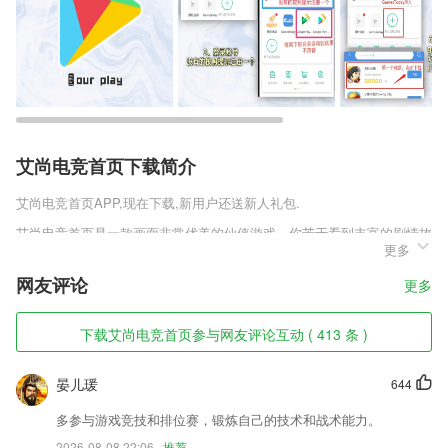
艾尚电竞首页下载简介
艾尚电竞首页
APP,现在下载,新用户还送新人礼包.
艾尚电竞首页是一款画面非常优美的仙侠游戏，你苦于看到丰富的剧情故
更多
事，一起跟随主角来到这个梦幻的世界，你需要在这里不断的探索，挖掘
其中的秘密，游戏中的玩法比较丰富，各种新鲜感有趣的内容，在这里认
网友评论
更多
识五湖四海的牌友。
艾尚电竞首页软件特色
下载艾尚电竞首页参与网友评论互动 ( 413 条 )
1,针对每一个客户、每一个销售机会、基于每一个人员行动的科学、量化
的管理。
晏儿瑗
644
2,提供在线办公功能
多参与游戏竞技和排位赛，锻炼自己的技术和战术能力。
3,患者关怀；
2026-08-08 22:06
推荐