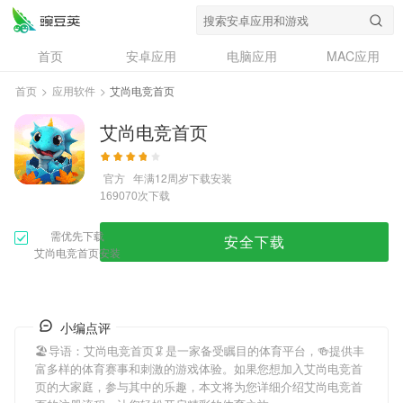
首页
安卓应用
电脑应用
MAC应用
资讯
专题
设计奖
创意应用
首页
>
应用软件
>
艾尚电竞首页
问答
艾尚电竞首页
官方
年满12周岁
下载安装
次下载
169070
需优先下载
安全下载
艾尚电竞首页安装
小编点评
🏖导语：
艾尚电竞首页
🦑是一家备受瞩目的体育平台，🍻提供丰
富多样的体育赛事和刺激的游戏体验。如果您想加入
艾尚电竞首
页
的大家庭，参与其中的乐趣，本文将为您详细介绍
艾尚电竞首