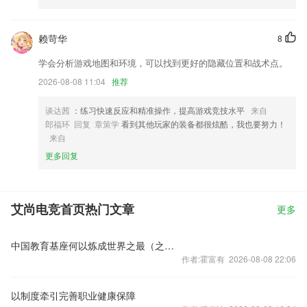
赖苛华
8
学会分析游戏地图和环境，可以找到更好的隐藏位置和战术点。
2026-08-08 11:04
推荐
谈达茜
：练习快速反应和精准操作，提高游戏竞技水平
来自
郎福环 回复 章策学
看到其他玩家的装备都很炫酷，我也要努力！
来自
更多回复
艾尚电竞首页热门文章
更多
中国教育基座何以炼成世界之最（之三）：推动教育迭代，为孩子成长筑基
作者:霍富有 2026-08-08 22:06
以制度牵引完善职业健康保障