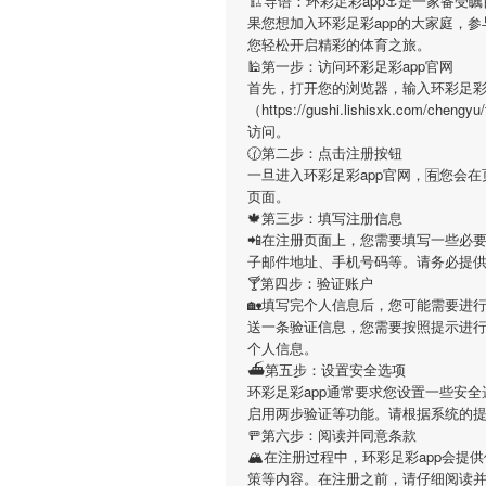
🏗导语：
环彩足彩app
⚓️是一家备受
果您想加入
环彩足彩app
的大家庭，参
您轻松开启精彩的体育之旅。
🕌第一步：访问环彩足彩app官网
首先，打开您的浏览器，输入
环彩足彩
（https://gushi.lishisxk.co
访问。
🕜第二步：点击注册按钮
一旦进入
环彩足彩app
官网，🈶您会
页面。
🍁第三步：填写注册信息
📲在注册页面上，您需要填写一些必
子邮件地址、手机号码等。请务必提
🍸第四步：验证账户
🏡填写完个人信息后，您可能需要进
送一条验证信息，您需要按照提示进
个人信息。
⛴第五步：设置安全选项
环彩足彩app
通常要求您设置一些安全
启用两步验证等功能。请根据系统的
🚥第六步：阅读并同意条款
🏔在注册过程中，
环彩足彩app
会提供
策等内容。在注册之前，请仔细阅读