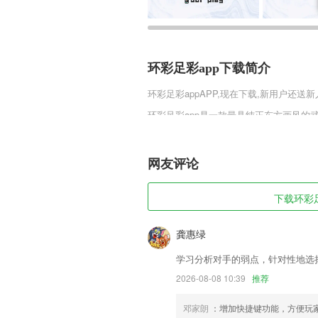
环彩足彩app下载简介
环彩足彩app
APP,现在下载,新用户还送新
环彩足彩app是一款最具纯正东方画风的
由的进行探索，寻找资源，提高战斗力，
斗勇，争夺排行榜，创建属于自己的帮派
网友评论
环彩足彩app软件特色
1,全国各地信息全面覆盖，直接选择城市
下载环彩足
2,GIF表情包
3,天天驾考针对驾驶证相关业务、资讯、
龚惠绿
证使用技巧及注意事项
学习分析对手的弱点，针对性地选
4,音量增强非常方便
2026-08-08 10:39
推荐
5,教学课程
邓家朗
：增加快捷键功能，方便玩
6,形成1网2端3微4屏的全媒体内容矩阵