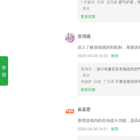
1.管豪祥 回复 温萍豪
霸气护肩，
环彩足彩app软件优势
来自
更多回复
1.每天还会实时更新大量的题库内容，随
2.●手机拍下题目，秒得答案解析。
宣强娥
3.运用视频、照片能够记载下学生的成长
4.提供小车、货车、客车、摩托车题库,给
深入了解游戏规则和机制，掌握游
5.消息查询：通过系统提醒可以快速查询
2026-08-08 00:22
推荐
6.操作超级方便而且很实用的编程工具；
举
唐倩安
：设计有趣且富有挑战性的P
环彩足彩app更新了什么?
报
来自
冉婉娇 回复 丁安香
不要忽视游戏
内部优化。
更多回复
更新了尺寸筛选功能，提升用户体验
首页发生了小变化，请你去看看。
崔菡爱
优化推送功能,添加偏好设置;
善用游戏内的自动战斗功能，提高
兼容最新安卓系统
2026-08-08 04:31
推荐
可以直接扫描出条码的格式。并制作美化