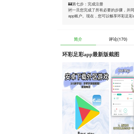
🏰第七步：完成注册
🆙一旦您完成了所有必要的步骤，并
app账户。现在，您可以畅享
环彩足彩a
简介
评论(170)
环彩足彩app最新版截图