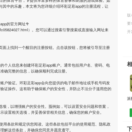
瞩目的体育平台，👵提供丰富多样的体育赛事和刺激的游戏体验。如
与其中的乐趣，本文将为您详细介绍
环彩足彩app
的注册流程，让
版
要
app
的官方网址🥦
m/chengyu/fc05824027.html）。您可以通过搜索引擎搜索或直接输入网址来
开
在页面上找到一个醒目的注册按钮。点击该按钮，您将被引导至注册
要的个人信息来创建
环彩足彩app
账户。通常包括用户名、密码、电
供准确完整的信息，以确保顺利完成注册。
行账户验证。
环彩足彩app
会向您提供的电子邮件地址或手机号码发
行验证操作。这有助于确保账户的安全性，并防止不法分子滥用您的
选项，以增强账户的安全性。🈯例如，可以设置安全问题和答案，
提示设置相关选项，并妥善保管相关信息，确保您的账户安全。
使用条款和规定供您阅读。这些条款包括平台的使用规范、隐私政
下
并理解这些条款，并确保您同意并愿意遵守。